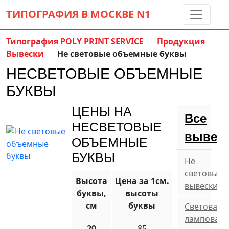
ТИПОГРАФИЯ В МОСКВЕ
N1
Типография POLY PRINT SERVICE
Продукция
Вывески
Не световые объемные буквы
Контакты:
(5 метров от м. Дмитровская)
НЕСВЕТОВЫЕ ОБЪЕМНЫЕ
8 495 797-35-59
info@ppsprint.ru
БУКВЫ
звоните с 10 до 19 пн-сб
ЦЕНЫ НА
Обратный звонок
Все
НЕСВЕТОВЫЕ
вывес
ОБЪЕМНЫЕ
БУКВЫ
Не
световые
Высота
Цена за 1см.
вывески
буквы,
высоты
см
буквы
Световая
ламповая
20
85