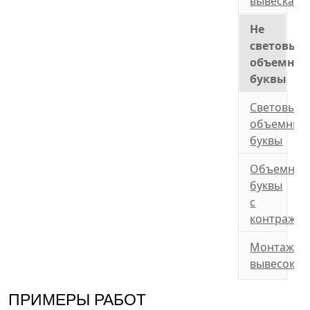
вывеска
Не
световые
объемны
буквы
Световые
объемные
буквы
Объемные
буквы
с
контражу
Монтаж
вывесок
ПРИМЕРЫ РАБОТ