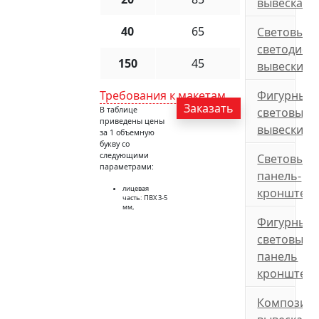
вывеска
40
65
Световые
светодиод
150
45
вывески
Требования к макетам
Фигурные
Заказать
В таблице
световые
приведены цены
вывески
за 1 объемную
букву со
следующими
Световые
параметрами:
панель-
лицевая
кронштей
часть: ПВХ 3-5
мм,
Фигурные
световые
панель
кронштей
Композит