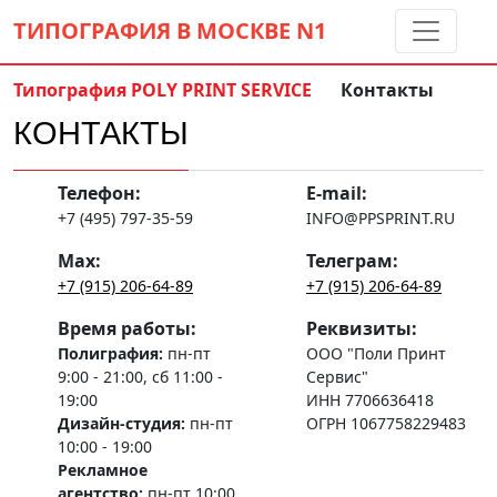
ТИПОГРАФИЯ В МОСКВЕ
N1
Типография POLY PRINT SERVICE
Контакты
Контакты:
(5 метров от м. Дмитровская)
КОНТАКТЫ
8 495 797-35-59
info@ppsprint.ru
Телефон:
E-mail:
звоните с 10 до 19 пн-сб
+7 (495) 797-35-59
INFO@PPSPRINT.RU
Обратный звонок
Max:
Телеграм:
+7 (915) 206-64-89
+7 (915) 206-64-89
Время работы:
Реквизиты:
Полиграфия:
пн-пт
ООО "Поли Принт
9:00 - 21:00, сб 11:00 -
Сервис"
19:00
ИНН 7706636418
Дизайн-студия:
пн-пт
ОГРН 1067758229483
10:00 - 19:00
Рекламное
агентство:
пн-пт 10:00