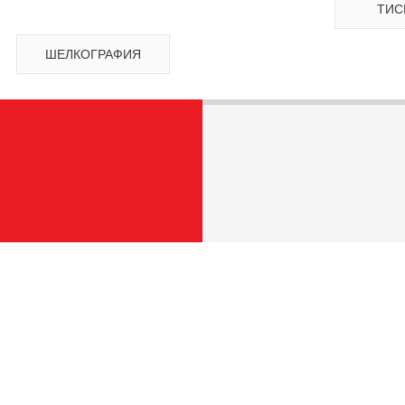
ТИС
Резка
Ризография
Термопере
Флексография
Фольгирование
Цифровая пе
ШЕЛКОГРАФИЯ