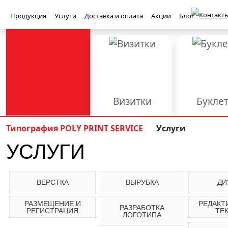
Контакты
Продукция
Услуги
Доставка и оплата
Акции
Блог
Визитки
Букле
Баннеры
Бейджи
Типография POLY PRINT SERVICE
Услуги
УСЛУГИ
Книги
Конверт
Приглашения
Световые ко
Полиграфия
PolyPrint
ВЕРСТКА
ВЫРУБКА
ДИ
Брошюровка
Верстка
Вырубка
РАЗМЕЩЕНИЕ И
РЕДАКТ
РАЗРАБОТКА
РЕГИСТРАЦИЯ
ТЕ
ЛОГОТИПА
Наружная реклама
Офсетная печать
Плоттерная р