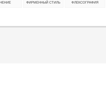
НЕНИЕ
ФИРМЕННЫЙ СТИЛЬ
ФЛЕКСОГРАФИЯ
нос
Тиражирование
Тиснение
Фирм
Широкоформатная
чать
Шелкография
печать