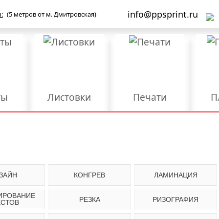
info@ppsprint.ru
:
(5 метров от м. Дмитровская)
ты
Листовки
Печати
П
Бланки
Брошюры/Каталоги
ы
Мерч и сувенирка
Объемные буквы
роба
Упаковка
Фирменные папки
Ш
ЗАЙН
КОНГРЕВ
ЛАМИНАЦИЯ
Дизайн
Конгрев
Л
ИРОВАНИЕ
РЕЗКА
РИЗОГРАФИЯ
КСТОВ
Размещение и
Ред
езка
Разработка логотипа
регистрация