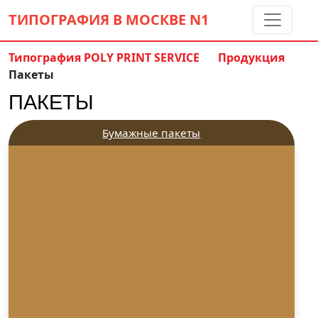
ТИПОГРАФИЯ В МОСКВЕ
N1
Типография POLY PRINT SERVICE
Продукция
Пакеты
Контакты:
(5 метров от м. Дмитровская)
ПАКЕТЫ
8 495 797-35-59
info@ppsprint.ru
звоните с 10 до 19 пн-сб
Бумажные пакеты
Обратный звонок