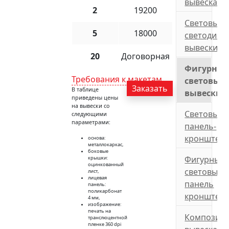
вывеска
2
19200
Световые
5
18000
светодиод
вывески
20
Договорная
Фигурны
Требования к макетам
световые
Заказать
В таблице
вывески
приведены цены
на вывески со
Световые
следующими
параметрами:
панель-
кронштей
основа:
металлокаркас,
боковые
Фигурные
крышки:
оцинкованный
световые
лист,
лицевая
панель
панель:
поликарбонат
кронштей
4 мм,
изображение:
печать на
Композит
транслюцентной
пленке 360 dpi