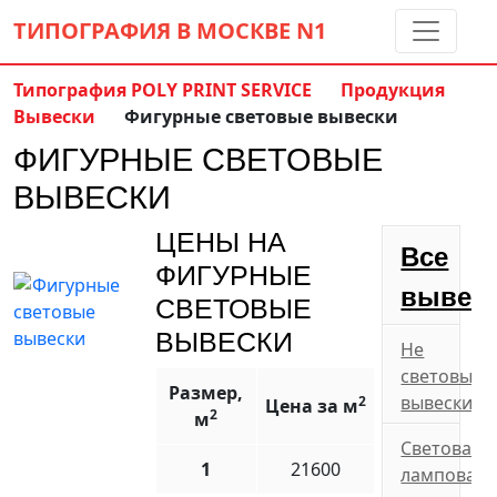
ТИПОГРАФИЯ В МОСКВЕ
N1
Типография POLY PRINT SERVICE
Продукция
Вывески
Фигурные световые вывески
Контакты:
(5 метров от м. Дмитровская)
ФИГУРНЫЕ СВЕТОВЫЕ
8 495 797-35-59
info@ppsprint.ru
ВЫВЕСКИ
звоните с 10 до 19 пн-сб
ЦЕНЫ НА
Обратный звонок
Все
ФИГУРНЫЕ
вывес
СВЕТОВЫЕ
ВЫВЕСКИ
Не
световые
Размер,
вывески
2
Цена за м
2
м
Световая
1
21600
ламповая