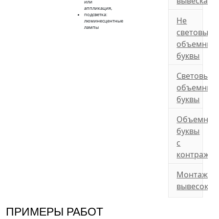
вывеска
или
аппликация,
подсветка:
Не
люминесцентные
лампы
световые
объемные
буквы
Световые
объемные
буквы
Объемные
буквы
с
контражу
Монтаж
вывесок
ПРИМЕРЫ РАБОТ