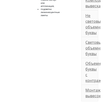
Композит
или
вывеска
аппликация,
подсветка:
люминесцентные
Не
лампы
световые
объемные
буквы
Световые
объемные
буквы
Объемные
буквы
с
контражу
Монтаж
вывесок