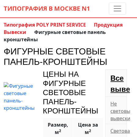
ТИПОГРАФИЯ В МОСКВЕ
N1
Типография POLY PRINT SERVICE
Продукция
Вывески
Фигурные световые панель
Контакты:
(5 метров от м. Дмитровская)
кронштейны
8 495 797-35-59
ФИГУРНЫЕ СВЕТОВЫЕ
info@ppsprint.ru
звоните с 10 до 19 пн-сб
ПАНЕЛЬ-КРОНШТЕЙНЫ
Обратный звонок
ЦЕНЫ НА
Все
ФИГУРНЫЕ
вывес
СВЕТОВЫЕ
ПАНЕЛЬ-
Не
КРОНШТЕЙНЫ
световые
вывески
Размер,
Цена за
Световая
2
2
м
м