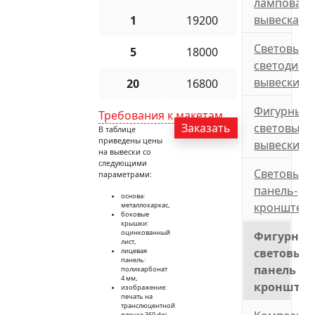
ламповая
вывеска
1
19200
Световые
5
18000
светодиод
вывески
20
16800
Фигурные
Требования к макетам
Заказать
световые
В таблице
приведены цены
вывески
на вывески со
следующими
Световые
параметрами:
панель-
основа:
кронштей
металлокаркас,
боковые
крышки:
оцинкованный
Фигурны
лист,
световые
лицевая
панель:
панель
поликарбонат
4 мм,
кронште
изображение:
печать на
транслюцентной
пленке 360 dpi