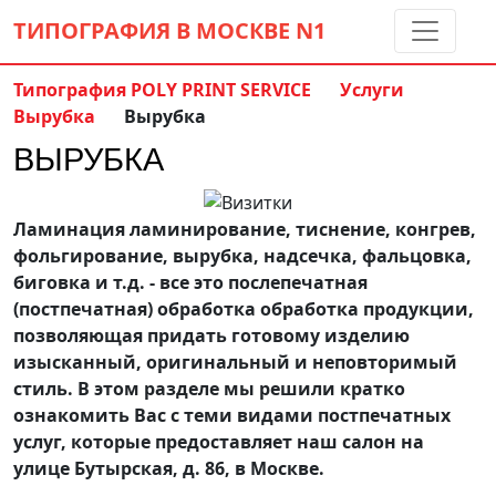
ТИПОГРАФИЯ В МОСКВЕ
N1
Типография POLY PRINT SERVICE
Услуги
Вырубка
Вырубка
Контакты:
(5 метров от м. Дмитровская)
ВЫРУБКА
8 495 797-35-59
info@ppsprint.ru
звоните с 10 до 19 пн-сб
Ламинация ламинирование, тиснение, конгрев,
Обратный звонок
фольгирование, вырубка, надсечка, фальцовка,
биговка и т.д. - все это послепечатная
(постпечатная) обработка обработка продукции,
позволяющая придать готовому изделию
изысканный, оригинальный и неповторимый
стиль. В этом разделе мы решили кратко
ознакомить Вас с теми видами постпечатных
услуг, которые предоставляет наш салон на
улице Бутырская, д. 86, в Москве.