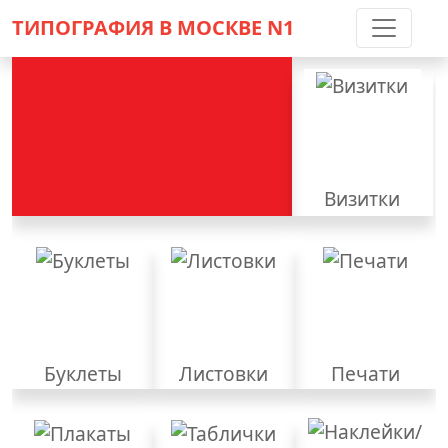
ТИПОГРАФИЯ В МОСКВЕ
N1
Контакты:
(5 метров от м. Дмитровская)
8 495 797-35-59
info@ppsprint.ru
звоните с 10 до 19 пн-сб
Визитки
Обратный звонок
Полиграфия PolyPrint
Буклеты
Листовки
Печати