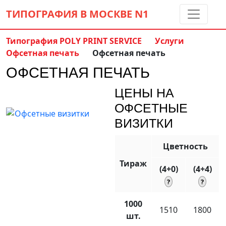
ТИПОГРАФИЯ В МОСКВЕ
N1
Типография POLY PRINT SERVICE
Услуги
Офсетная печать
Офсетная печать
Контакты:
(5 метров от м. Дмитровская)
ОФСЕТНАЯ ПЕЧАТЬ
8 495 797-35-59
info@ppsprint.ru
ЦЕНЫ НА
звоните с 10 до 19 пн-сб
ОФСЕТНЫЕ
Обратный звонок
ВИЗИТКИ
Цветность
Тираж
(4+0)
(4+4)
1000
1510
1800
шт.