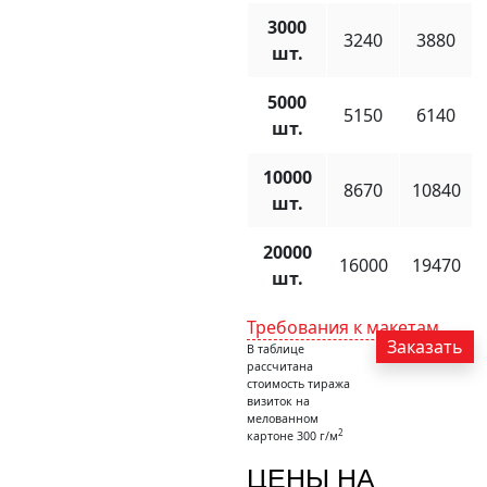
3000
3240
3880
шт.
5000
5150
6140
шт.
10000
8670
10840
шт.
20000
16000
19470
шт.
Требования к макетам
Заказать
В таблице
рассчитана
стоимость тиража
визиток на
мелованном
2
картоне 300 г/м
ЦЕНЫ НА