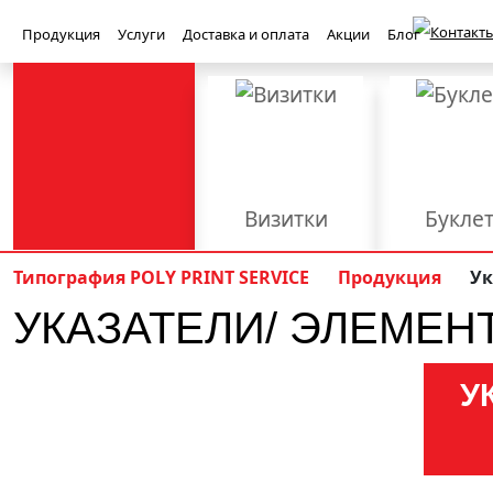
Контакты
Продукция
Услуги
Доставка и оплата
Акции
Блог
Визитки
Букле
Баннеры
Бейджи
Типография POLY PRINT SERVICE
Продукция
Ук
УКАЗАТЕЛИ/ ЭЛЕМЕН
Книги
Конверт
Приглашения
Световые ко
Полиграфия
PolyPrint
У
Брошюровка
Верстка
Вырубка
Наружная реклама
Офсетная печать
Плоттерная р