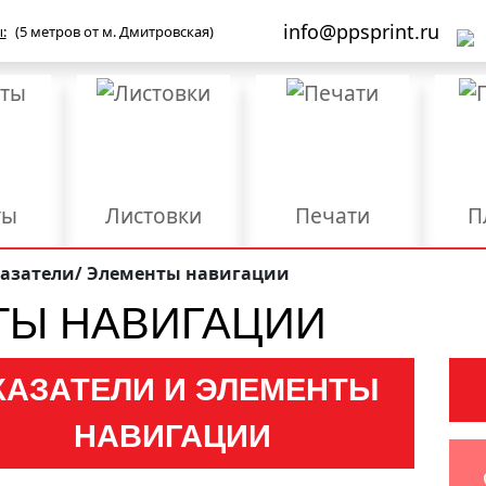
info@ppsprint.ru
:
(5 метров от м. Дмитровская)
ты
Листовки
Печати
П
Бланки
Брошюры/Каталоги
азатели/ Элементы навигации
ТЫ НАВИГАЦИИ
ы
Мерч и сувенирка
Объемные буквы
роба
Упаковка
Фирменные папки
Ш
КАЗАТЕЛИ И ЭЛЕМЕНТЫ
Дизайн
Конгрев
Л
НАВИГАЦИИ
Размещение и
Ред
езка
Разработка логотипа
регистрация