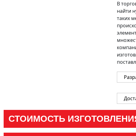
В торго
Резка
Ризография
Термопере
найти н
Флексография
Фольгирование
Цифровая пе
таких м
происх
элемент
множест
компани
изготов
поставл
Разр
Дост
СТОИМОСТЬ ИЗГОТОВЛЕНИ