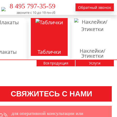
8 495 797-35-59
Обратный звонок
звоните с 10 до 19 пн-сб
Наклейки/
лакаты
Таблички
Этикетки
Вся продукция
Услуги
Вывески
Календари
Пакеты
Пластиковые карты
тендеры
СВЯЖИТЕСЬ С НАМИ
аминация
актирование
текстов
для оперативной консультации или