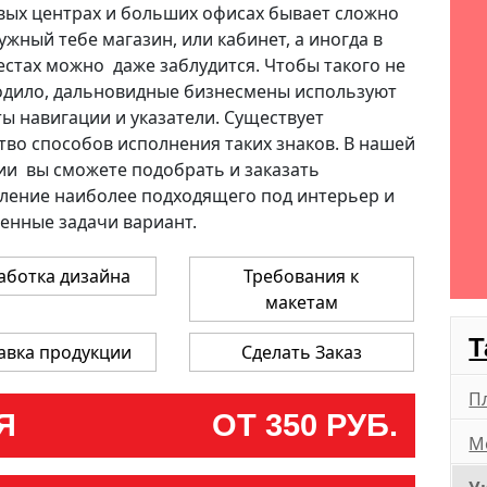
вых центрах и больших офисах бывает сложно
нос
Тиражирование
Тиснение
Фирм
ужный тебе магазин, или кабинет, а иногда в
Широкоформатная
чать
Шелкография
естах можно даже заблудится. Чтобы такого не
печать
одило, дальновидные бизнесмены используют
ы навигации и указатели. Существует
во способов исполнения таких знаков. В нашей
и вы сможете подобрать и заказать
ление наиболее подходящего под интерьер и
енные задачи вариант.
аботка дизайна
Требования к
макетам
Т
авка продукции
Сделать Заказ
П
Я
ОТ 350 РУБ.
М