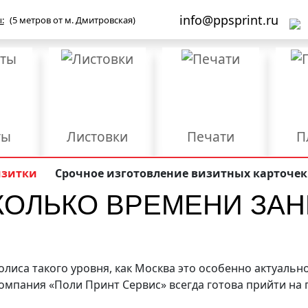
info@ppsprint.ru
:
(5 метров от м. Дмитровская)
ты
Листовки
Печати
П
Бланки
Брошюры/Каталоги
изитки
Срочное изготовление визитных карточек
КОЛЬКО ВРЕМЕНИ ЗА
ы
Мерч и сувенирка
Объемные буквы
роба
Упаковка
Фирменные папки
Ш
Дизайн
Конгрев
Л
лиса такого уровня, как Москва это особенно актуально.
Компания «Поли Принт Сервис» всегда готова прийти на
Размещение и
Ред
езка
Разработка логотипа
регистрация