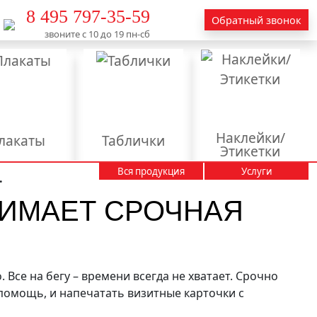
8 495 797-35-59
Обратный звонок
звоните с 10 до 19 пн-сб
Наклейки/
лакаты
Таблички
Этикетки
Вся продукция
Услуги
Вывески
Календари
.
НИМАЕТ СРОЧНАЯ
Пакеты
Пластиковые карты
тендеры
аминация
 Все на бегу – времени всегда не хватает. Срочно
 помощь, и напечатать визитные карточки с
актирование
текстов