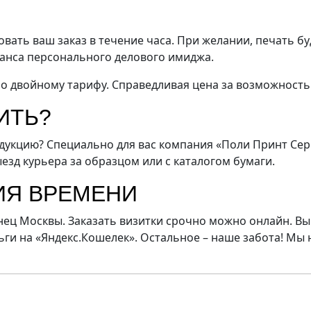
нос
Тиражирование
Тиснение
Фирм
Широкоформатная
чать
Шелкография
овать ваш заказ в течение часа. При желании, печать б
печать
анса персонального делового имиджа.
по двойному тарифу. Справедливая цена за возможность
ИТЬ?
дукцию? Специально для вас компания «Поли Принт Серв
ыезд курьера за образцом или с каталогом бумаги.
ИЯ ВРЕМЕНИ
онец Москвы. Заказать визитки срочно можно онлайн. Вы
ньги на «Яндекс.Кошелек». Остальное – наше забота! М