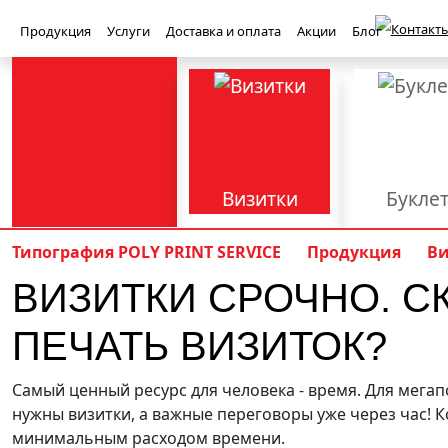
Контакты
Продукция
Услуги
Доставка и оплата
Акции
Блог
Визитки
Букле
Баннеры
Бейджи
Типография POLY PRINT SERVICE
Продукция
В
ВИЗИТКИ СРОЧНО. С
Книги
Конверт
Приглашения
Световые ко
Полиграфия
ПЕЧАТЬ ВИЗИТОК?
PolyPrint
Брошюровка
Верстка
Вырубка
Самый ценный ресурс для человека - время. Для мегапо
нужны визитки, а важные переговоры уже через час! 
Наружная реклама
Офсетная печать
Плоттерная р
минимальным расходом времени.