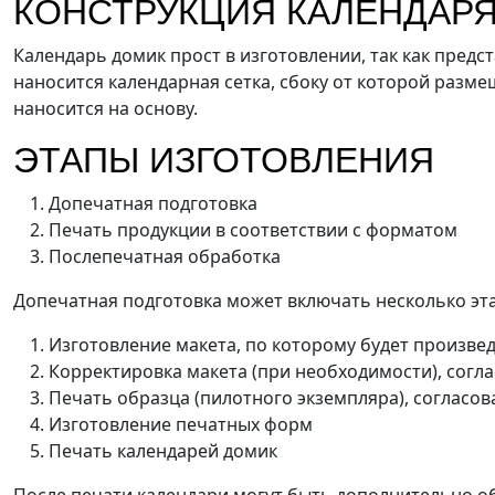
КОНСТРУКЦИЯ КАЛЕНДАР
Резка
Ризография
Термопере
Календарь домик прост в изготовлении, так как предс
Флексография
Фольгирование
Цифровая пе
наносится календарная сетка, сбоку от которой разме
наносится на основу.
ЭТАПЫ ИЗГОТОВЛЕНИЯ
Допечатная подготовка
Печать продукции в соответствии с форматом
Послепечатная обработка
Допечатная подготовка может включать несколько эт
Изготовление макета, по которому будет произве
Корректировка макета (при необходимости), согл
Печать образца (пилотного экземпляра), согласов
Изготовление печатных форм
Печать календарей домик