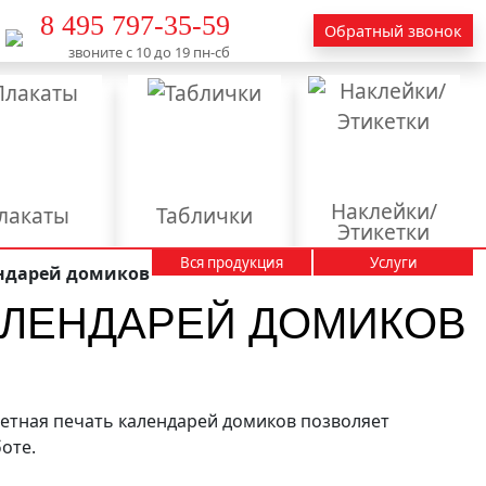
8 495 797-35-59
Обратный звонок
звоните с 10 до 19 пн-сб
Наклейки/
лакаты
Таблички
Этикетки
Вся продукция
Услуги
Вывески
Календари
ендарей домиков
АЛЕНДАРЕЙ ДОМИКОВ
Пакеты
Пластиковые карты
тендеры
аминация
ветная печать календарей домиков позволяет
оте.
актирование
текстов