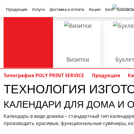
Контакты
Продукция
Услуги
Доставка и оплата
Акции
Блог
Визитки
Букле
Баннеры
Бейджи
Типография POLY PRINT SERVICE
Продукция
Ка
ТЕХНОЛОГИЯ ИЗГОТ
Книги
Конверт
Приглашения
Световые ко
Полиграфия
КАЛЕНДАРИ ДЛЯ ДОМА И 
PolyPrint
Брошюровка
Верстка
Вырубка
Календарь в виде домика – стандартный тип календар
производить красивые, функциональные сувениры, кот
Наружная реклама
Офсетная печать
Плоттерная р