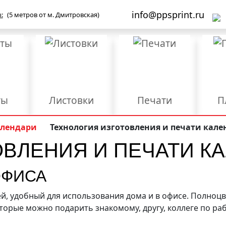
info@ppsprint.ru
:
(5 метров от м. Дмитровская)
ты
Листовки
Печати
П
Бланки
Брошюры/Каталоги
лендари
Технология изготовления и печати кал
ОВЛЕНИЯ И ПЕЧАТИ К
ы
Мерч и сувенирка
Объемные буквы
роба
Упаковка
Фирменные папки
Ш
ОФИСА
Дизайн
Конгрев
Л
ей, удобный для использования дома и в офисе. Полноц
орые можно подарить знакомому, другу, коллеге по раб
Размещение и
Ред
езка
Разработка логотипа
регистрация