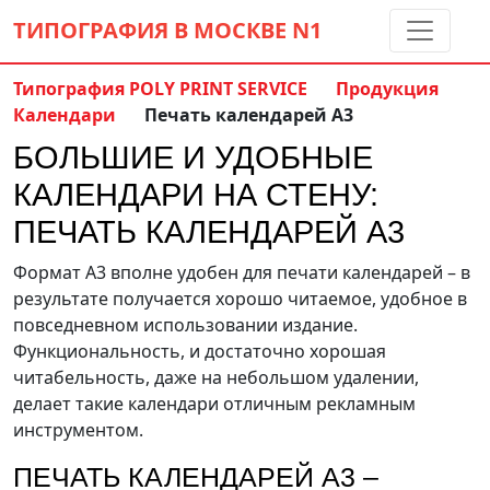
ТИПОГРАФИЯ В МОСКВЕ
N1
Типография POLY PRINT SERVICE
Продукция
Календари
Печать календарей А3
Контакты:
(5 метров от м. Дмитровская)
БОЛЬШИЕ И УДОБНЫЕ
8 495 797-35-59
info@ppsprint.ru
КАЛЕНДАРИ НА СТЕНУ:
звоните с 10 до 19 пн-сб
ПЕЧАТЬ КАЛЕНДАРЕЙ А3
Обратный звонок
Формат А3 вполне удобен для печати календарей – в
результате получается хорошо читаемое, удобное в
повседневном использовании издание.
Функциональность, и достаточно хорошая
читабельность, даже на небольшом удалении,
делает такие календари отличным рекламным
инструментом.
ПЕЧАТЬ КАЛЕНДАРЕЙ А3 –