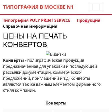
ТИПОГРАФИЯ В МОСКВЕ
N1
Типография POLY PRINT SERVICE
Продукция
Справочная информация
Контакты:
(5 метров от м. Дмитровская)
ЦЕНЫ НА ПЕЧАТЬ
8 495 797-35-59
info@ppsprint.ru
КОНВЕРТОВ
звоните с 10 до 19 пн-сб
Обратный звонок
Конверты
- полиграфическая продукция
предназначенная для упаковки и последующей
рассылки документации, коммерческих
предложений, приглашений и т.д. Конверты
являются так же важным элементом фирменного
стиля компании.
Конверты